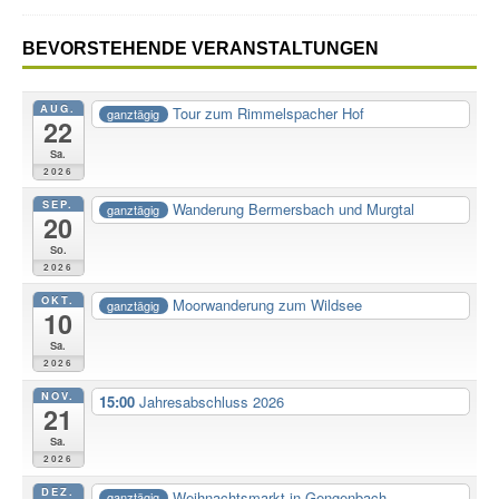
BEVORSTEHENDE VERANSTALTUNGEN
AUG.
Tour zum Rimmelspacher Hof
ganztägig
22
Sa.
2026
SEP.
Wanderung Bermersbach und Murgtal
ganztägig
20
So.
2026
OKT.
Moorwanderung zum Wildsee
ganztägig
10
Sa.
2026
NOV.
15:00
Jahresabschluss 2026
21
Sa.
2026
DEZ.
Weihnachtsmarkt in Gengenbach
ganztägig