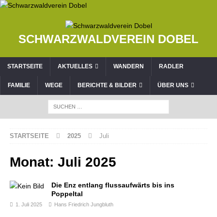
SCHWARZWALDVEREIN DOBEL
STARTSEITE
AKTUELLES
WANDERN
RADLER
FAMILIE
WEGE
BERICHTE & BILDER
ÜBER UNS
STARTSEITE
2025
Juli
Monat:
Juli 2025
Die Enz entlang flussaufwärts bis ins
Poppeltal
1. Juli 2025
Hans Friedrich Jungbluth