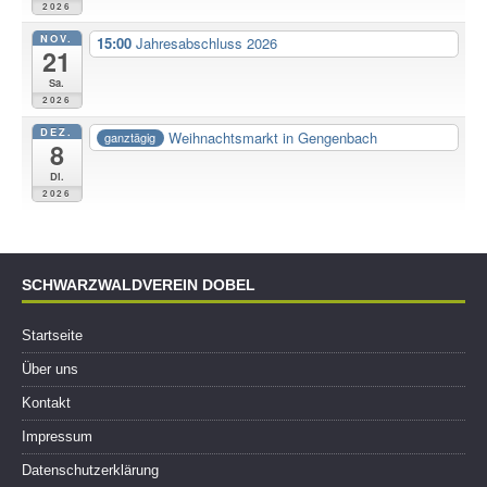
2026
NOV.
15:00
Jahresabschluss 2026
21
Sa.
2026
DEZ.
Weihnachtsmarkt in Gengenbach
ganztägig
8
Di.
2026
SCHWARZWALDVEREIN DOBEL
Startseite
Über uns
Kontakt
Impressum
Datenschutzerklärung